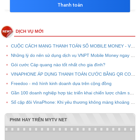
DỊCH VỤ MỚI
CUỘC CÁCH MẠNG THANH TOÁN SỐ MOBILE MONEY - VNPT PAY
Những lý do nên sử dụng dịch vụ VNPT Mobile Money ngay bây giờ
Gói cước Cáp quang nào tốt nhất cho gia đình?
VINAPHONE ÁP DỤNG THANH TOÁN CƯỚC BẰNG QR CODE
Freedoo - mô hình kinh doanh dựa trên cộng đồng
Gần 100 doanh nghiệp hợp tác triển khai chiến lược chăm sóc khách hàng chung VPOINT
Số cặp đôi VinaPhone: Khi yêu thương không màng khoảng cách
PHIM HAY TRÊN MYTV NET