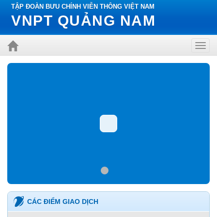
TẬP ĐOÀN BƯU CHÍNH VIỄN THÔNG VIỆT NAM
VNPT QUẢNG NAM
Toggl
navig
CÁC ĐIỂM GIAO DỊCH