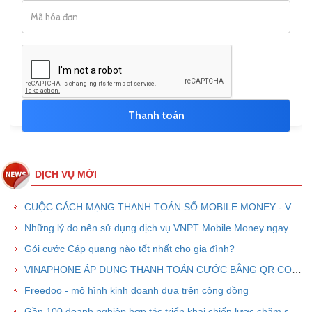
DỊCH VỤ MỚI
CUỘC CÁCH MẠNG THANH TOÁN SỐ MOBILE MONEY - VNPT PAY
Những lý do nên sử dụng dịch vụ VNPT Mobile Money ngay bây giờ
Gói cước Cáp quang nào tốt nhất cho gia đình?
VINAPHONE ÁP DỤNG THANH TOÁN CƯỚC BẰNG QR CODE
Freedoo - mô hình kinh doanh dựa trên cộng đồng
Gần 100 doanh nghiệp hợp tác triển khai chiến lược chăm sóc khách hàng chung VPOINT