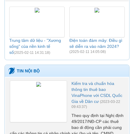
Trung tâm dữ liệu - "Xương
Điện toán đám mây: Điều gì
sống" của nền kinh tế
sẽ diễn ra vào năm 2024?
(2025-02-11 14:05:08)
số
(2025-02-11 14:31:18)
TIN NỘI BỘ
Kiểm tra và chuẩn hóa
thông tin thuê bao
VinaPhone với CSDL Quốc
Gia về Dân cư
(2023-03-22
09:43:37)
Theo quy định tại Nghị định
49/2017/NĐ-CP các thuê
bao di động cần phải cung
cấp các thông tin cá nhân chính xác (họ và tên, CMND,