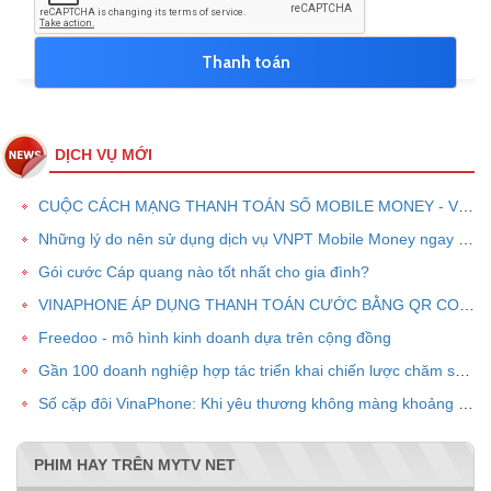
DỊCH VỤ MỚI
CUỘC CÁCH MẠNG THANH TOÁN SỐ MOBILE MONEY - VNPT PAY
Những lý do nên sử dụng dịch vụ VNPT Mobile Money ngay bây giờ
Gói cước Cáp quang nào tốt nhất cho gia đình?
VINAPHONE ÁP DỤNG THANH TOÁN CƯỚC BẰNG QR CODE
Freedoo - mô hình kinh doanh dựa trên cộng đồng
Gần 100 doanh nghiệp hợp tác triển khai chiến lược chăm sóc khách hàng chung VPOINT
Số cặp đôi VinaPhone: Khi yêu thương không màng khoảng cách
PHIM HAY TRÊN MYTV NET