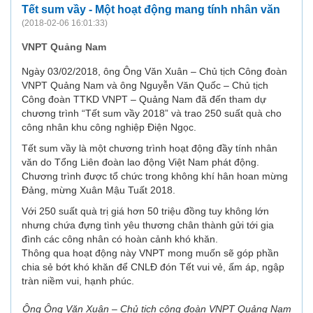
Tết sum vầy - Một hoạt động mang tính nhân văn
(2018-02-06 16:01:33)
VNPT Quảng Nam
Ngày 03/02/2018, ông Ông Văn Xuân – Chủ tịch Công đoàn
VNPT Quảng Nam và ông Nguyễn Văn Quốc – Chủ tịch
Công đoàn TTKD VNPT – Quảng Nam đã đến tham dự
chương trình “Tết sum vầy 2018” và trao 250 suất quà cho
công nhân khu công nghiệp Điện Ngọc.
Tết sum vầy là một chương trình hoạt động đầy tính nhân
văn do Tổng Liên đoàn lao động Việt Nam phát động.
Chương trình được tổ chức trong không khí hân hoan mừng
Đảng, mừng Xuân Mậu Tuất 2018.
Với 250 suất quà trị giá hơn 50 triệu đồng tuy không lớn
nhưng chứa đựng tình yêu thương chân thành gửi tới gia
đình các công nhân có hoàn cảnh khó khăn.
Thông qua hoạt động này VNPT mong muốn sẽ góp phần
chia sẻ bớt khó khăn để CNLĐ đón Tết vui vẻ, ấm áp, ngập
tràn niềm vui, hạnh phúc.
Ông Ông Văn Xuân – Chủ tịch công đoàn VNPT Quảng Nam