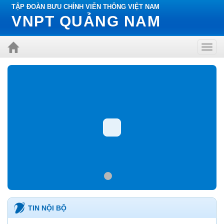
TẬP ĐOÀN BƯU CHÍNH VIỄN THÔNG VIỆT NAM
VNPT QUẢNG NAM
Toggl
navig
TIN NỘI BỘ