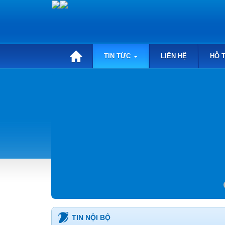
TIN TỨC
LIÊN HỆ
HỖ 
TIN NỘI BỘ