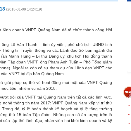
018
(2018-01-09 14:24:19)
 Kinh doanh VNPT Quảng Nam đã tổ chức thành công Hội
 ông Lê Văn Thanh – tỉnh ủy viên, phó chủ tịch UBND tỉnh
hông tin Truyền thông và các Lãnh đạo Sở ban ngành địa
Trần Mạnh Hùng – Bí thư Đảng ủy, chủ tịch Hội đồng thành
 viên Tập đoàn VNPT; ông Phạm Anh Tuấn – Phó Tổng giám
Phone). Ngoài ra còn có sự tham dự của Lãnh đạo VNPT các
ật của VNPT tại địa bàn Quảng Nam.
 và giải pháp cụ thể về hoạt động mọi mặt của VNPT Quảng
 mục tiêu, nhiệm vụ năm 2018.
vượt trội của VNPT tại Quảng Nam trên tất cả các lĩnh vực.
g nghệ thông tin năm 2017: VNPT Quảng Nam xếp vị trí thứ
Trong đó, tỷ lệ hoàn thành kế hoạch và tỷ lệ tăng trưởng
ứng thứ 15 toàn Tập đoàn. Những con số ấn tượng trên là
 của tập thể lãnh đạo, nhân viên hai khối kinh doanh và kỹ