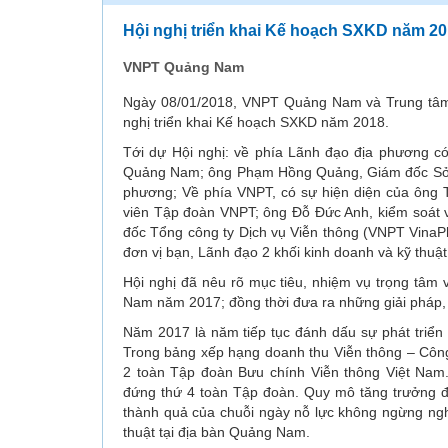
Hội nghị triển khai Kế hoạch SXKD năm 2
VNPT Quảng Nam
Ngày 08/01/2018, VNPT Quảng Nam và Trung tâm
nghị triển khai Kế hoạch SXKD năm 2018.
Tới dự Hội nghị: về phía Lãnh đạo địa phương có
Quảng Nam; ông Phạm Hồng Quảng, Giám đốc Sở T
phương; Về phía VNPT, có sự hiện diện của ông 
viên Tập đoàn VNPT; ông Đỗ Đức Anh, kiểm soát
đốc Tổng công ty Dịch vụ Viễn thông (VNPT Vina
đơn vị bạn, Lãnh đạo 2 khối kinh doanh và kỹ thu
Hội nghị đã nêu rõ mục tiêu, nhiệm vụ trọng tâm
Nam năm 2017; đồng thời đưa ra những giải pháp,
Năm 2017 là năm tiếp tục đánh dấu sự phát triển 
Trong bảng xếp hạng doanh thu Viễn thông – Côn
2 toàn Tập đoàn Bưu chính Viễn thông Việt Nam. 
đứng thứ 4 toàn Tập đoàn. Quy mô tăng trưởng đ
thành quả của chuỗi ngày nỗ lực không ngừng nghỉ
thuật tại địa bàn Quảng Nam.