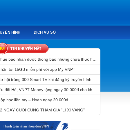
RUYỀN HÌNH
DỊCH VỤ SỐ
Thuê bao nhận được thông báo nhưng chưa thực hiện chuẩn hóa thông tin sẽ bị gián đoạn liên lạc sau 31/3/2023
hận tới 15GB miễn phí với app My VNPT
Cơ hội trúng 300 Smart TV khi đăng ký truyền hình MyTV
Ưu đãi Hè, VNPT Money tặng ngay 30.000đ cho khách hàng mở tài khoản Mobile Money
ộp học liền tay – Hoàn ngay 20.000đ
2 NGÀY CUỐI CÙNG THAM GIA "LÌ XÌ VÀNG"