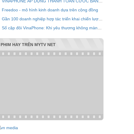
VINAPHONE ÁP DỤNG THANH TOÁN CƯỚC BẰNG QR CODE
Freedoo - mô hình kinh doanh dựa trên cộng đồng
Gần 100 doanh nghiệp hợp tác triển khai chiến lược chăm sóc khách hàng chung VPOINT
Số cặp đôi VinaPhone: Khi yêu thương không màng khoảng cách
PHIM HAY TRÊN MYTV NET