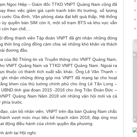
 Phạm Ngọc Hiệp – Giám đốc TTKD VNPT Quảng Nam cũng đã
y theo việc giảm giá cạnh tranh trên thị trường, số lượng
ói cước Gia đình, Văn phòng data đạt kết quả thấp, Hệ thống
m ủy quyền bán SIM còn ít, một số trạm BTS và khu vực vẫn
 cố còn hạn chế,…
Hội đồng thành viên Tập đoàn VNPT đã ghi nhận những đóng
 thời ông cũng đồng cảm chia sẻ những khó khăn và thách
hải đương đầu.
 đua của Bộ Thông tin và Truyền thông cho VNPT Quảng Nam,
ng cho VNPT Quảng Nam và TTKD VNPT Quảng Nam. Ngoài ra
rực thuộc có thành tích xuất sắc khác. Ông Lê Văn Thanh –
à ghi nhận những đóng góp mà VNPT đã mang lại cho hoạt
 bằng khen của thủ tướng chính phủ cho ông Lê Tấn Long –
UBND tỉnh giai đoạn 2015 -2016 cho ông Trần Đoàn Đức –
 VNPT Quảng Nam Năm 2018 với những vận hội mới và cả
phía trước.
ãnh đạo, cán bộ nhân viên, VNPT trên địa bàn Quảng Nam chắc
n thành vượt mức mục tiêu kế hoạch năm 2018, đáp ứng mọi
oạt động điều hành của chính quyền địa phương.
nh ảnh tại Hội nghị: