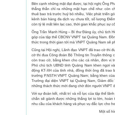
Bên cạnh những mặt đạt được, tại hội nghị Ông
thẳng thắn chỉ ra những mặt hạn chế như: còn chạ
thuê bao trả trước huỷ bỏ nhiều, Việc phát triển g
kênh bán hàng đa dịch vụ chưa tốt, số lượng Điể
còn tỷ lệ mất liên lạc cao, thời gian khắc phục sự
Ông Trần Mạnh Hùng – Bí thư Đảng ủy, chủ tịch 
góp của tập thể CBCNV VNPT tại Quảng Nam. Đồng
thức trong thời gian tới mà VNPT Quảng Nam sẽ p
Cũng tại Hội nghị, Lãnh đạo VNPT đã trao cờ thi
cờ thi đua Công đoàn Bộ Thông tin Truyền thô
còn trao cờ, bằng khen cho các cá nhân, đơn vị t
Phó chủ tịch UBND tỉnh Quảng Nam khen ngợi v
động KT-XH của tỉnh nhà, đồng thời ông đã trao
trưởng P.NSTH VNPT Quảng Nam; bằng khen của 
Trưởng đại diện VNPT tại Quảng Nam, Giám đốc
những thách thức mới đang chờ đón người VNPT ở 
Với sự đoàn kết, nhất trí và nỗ lực của tập thể l
chắn sẽ giành được những thắng lợi to lớn, hoà
nhu cầu của khách hàng và phục vụ đắc lực cho h
Một số hì