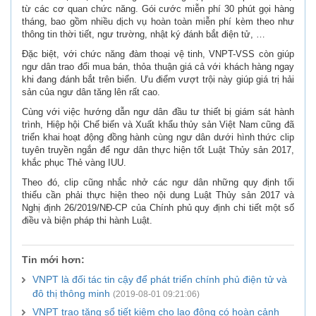
từ các cơ quan chức năng. Gói cước miễn phí 30 phút gọi hàng
tháng, bao gồm nhiều dịch vụ hoàn toàn miễn phí kèm theo như
thông tin thời tiết, ngư trường, nhật ký đánh bắt điện tử, …
Đặc biệt, với chức năng đàm thoại vệ tinh, VNPT-VSS còn giúp
ngư dân trao đổi mua bán, thỏa thuận giá cả với khách hàng ngay
khi đang đánh bắt trên biển. Ưu điểm vượt trội này giúp giá trị hải
sản của ngư dân tăng lên rất cao.
Cùng với việc hướng dẫn ngư dân đầu tư thiết bị giám sát hành
trình, Hiệp hội Chế biến và Xuất khẩu thủy sản Việt Nam cũng đã
triển khai hoạt động đồng hành cùng ngư dân dưới hình thức clip
tuyên truyền ngắn để ngư dân thực hiện tốt Luật Thủy sản 2017,
khắc phục Thẻ vàng IUU.
Theo đó, clip cũng nhắc nhở các ngư dân những quy định tối
thiểu cần phải thực hiện theo nội dung Luật Thủy sản 2017 và
Nghị định 26/2019/NĐ-CP của Chính phủ quy định chi tiết một số
điều và biện pháp thi hành Luật.
Tin mới hơn:
VNPT là đối tác tin cậy để phát triển chính phủ điện tử và
đô thị thông minh
(2019-08-01 09:21:06)
VNPT trao tặng sổ tiết kiệm cho lao động có hoàn cảnh