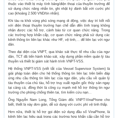
thuộc vào thiết bị máy tính bảng/điện thoại của thuyền trưởng để
sử dụng chức năng nhắn tin, ghi nhật ký đánh bắt với cước phí
cao (khoảng 2.500 VND/tin nhắn).
Khi tàu ra khỏi vùng phủ sóng mạng di động, việc duy trì kết nối
với điện thoại thuyền trưởng hạn chế dẫn đến tình trạng không
nhận được các hỗ trợ, cảnh báo từ cơ quan chức năng. Trong
các trường hợp khẩn cấp, cơ quan chức năng phải sử dụng các
kênh thông tin liên lạc khác như HF, vệ tinh,… để liên lạc với ngư
dân.
Theo đại diện của VNPT, qua khảo sát thực tế nhu cầu của ngư
dân, TCT đã tiến hành khảo sát, xây dựng phần mềm quản lý tàu
thuyền và thiết bị giám sát hành trình VNPT-VSS.
Hệ thống VNPT-VSS (viết tắt của Vessel Supervisor System) là
giải pháp toàn diện cho hệ thống thông tin liên lạc trên biển đáp
ứng nhu cầu thông tin liên lạc của ngư dân, yêu cầu về quản lý
tàu thuyền của chủ tàu, hỗ trợ truy xuất nguồn gốc thủy sản ngay
tại cảng cá; đồng thời là công cụ mạnh mẽ hỗ trợ thông tin ngư
trường cho phòng chống thiên tai, tìm kiếm cứu nạn…
Ông Nguyễn Nam Long, Tổng Giám đốc VNPT-VinaPhone cho
biết, thiết bị này đơn giản, dễ sử dụng với cước phí vệ tinh thấp.
Hơn nữa, thiết bị hỗ trợ gọi điện sử dụng đầu số VinaPhone, là
kênh liên lạc hiệu quả trong các trường hợp khẩn cấp cần hỗ trợ