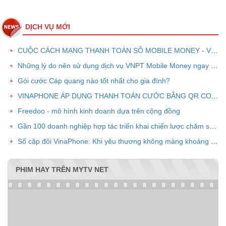
DỊCH VỤ MỚI
CUỘC CÁCH MẠNG THANH TOÁN SỐ MOBILE MONEY - VNPT PAY
Những lý do nên sử dụng dịch vụ VNPT Mobile Money ngay bây giờ
Gói cước Cáp quang nào tốt nhất cho gia đình?
VINAPHONE ÁP DỤNG THANH TOÁN CƯỚC BẰNG QR CODE
Freedoo - mô hình kinh doanh dựa trên cộng đồng
Gần 100 doanh nghiệp hợp tác triển khai chiến lược chăm sóc khách hàng chung VPOINT
Số cặp đôi VinaPhone: Khi yêu thương không màng khoảng cách
PHIM HAY TRÊN MYTV NET