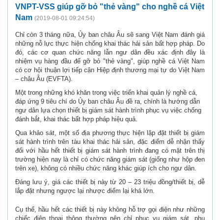
VNPT-VSS giúp gỡ bỏ "thẻ vàng" cho nghề cá Việt
Nam
(2019-08-01 09:24:54)
Chỉ còn 3 tháng nữa, Ủy ban châu Âu sẽ sang Việt Nam đánh giá
những nỗ lực thực hiện chống khai thác hải sản bất hợp pháp. Do
đó, các cơ quan chức năng lẫn ngư dân đều xác định đây là
nhiệm vụ hàng đầu để gỡ bỏ "thẻ vàng", giúp nghề cá Việt Nam
có cơ hội thuận lợi tiếp cận Hiệp định thương mại tự do Việt Nam
– châu Âu (EVFTA).
Một trong những khó khăn trong việc triển khai quản lý nghề cá,
đáp ứng 9 tiêu chí do Ủy ban châu Âu đề ra, chính là hướng dẫn
ngư dân lựa chọn thiết bị giám sát hành trình phục vụ việc chống
đánh bắt, khai thác bất hợp pháp hiệu quả.
Qua khảo sát, một số địa phương thực hiện lặp đặt thiết bị giám
sát hành trình trên tàu khai thác hải sản, đặc điểm dễ nhận thấy
đối với hầu hết thiết bị giám sát hành trình đang có mặt trên thị
trường hiện nay là chỉ có chức năng giám sát (giống như hộp đen
trên xe), không có nhiều chức năng khác giúp ích cho ngư dân.
Đáng lưu ý, giá các thiết bị này từ 20 – 23 triệu đồng/thiết bị, dễ
lắp đặt nhưng ngược lại nhược điểm lại khá lớn.
Cụ thể, hầu hết các thiết bị này không hỗ trợ gọi điện như những
chiếc điện thoại thông thường nên chỉ phục vụ giám sát, phụ