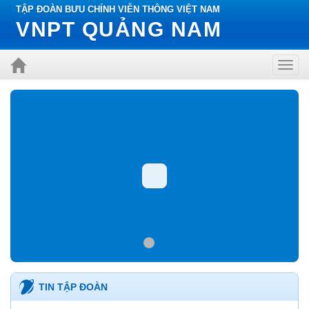
TẬP ĐOÀN BƯU CHÍNH VIỄN THÔNG VIỆT NAM
VNPT QUẢNG NAM
Toggl
navig
TIN TẬP ĐOÀN