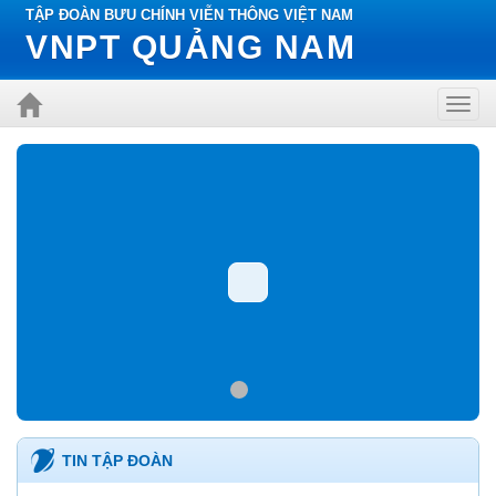
TẬP ĐOÀN BƯU CHÍNH VIỄN THÔNG VIỆT NAM
VNPT QUẢNG NAM
Toggl
navig
TIN TẬP ĐOÀN