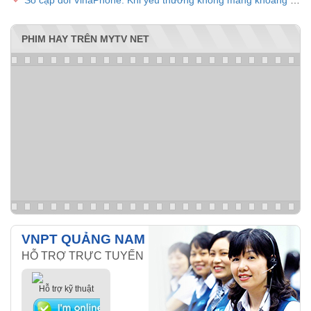
Số cặp đôi VinaPhone: Khi yêu thương không màng khoảng cách
PHIM HAY TRÊN MYTV NET
VNPT QUẢNG NAM
HỖ TRỢ TRỰC TUYẾN
Hỗ trợ kỹ thuật