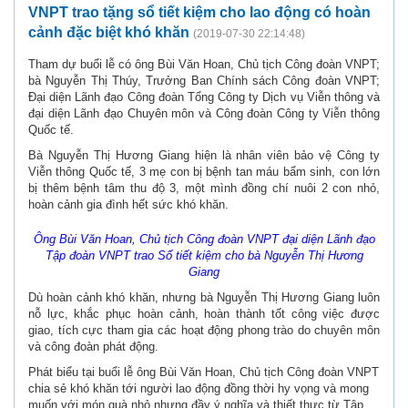
VNPT trao tặng sổ tiết kiệm cho lao động có hoàn
cảnh đặc biệt khó khăn
(2019-07-30 22:14:48)
Tham dự buổi lễ có ông Bùi Văn Hoan, Chủ tịch Công đoàn VNPT;
bà Nguyễn Thị Thúy, Trưởng Ban Chính sách Công đoàn VNPT;
Đại diện Lãnh đạo Công đoàn Tổng Công ty Dịch vụ Viễn thông và
đại diện Lãnh đạo Chuyên môn và Công đoàn Công ty Viễn thông
Quốc tế.
Bà Nguyễn Thị Hương Giang hiện là nhân viên bảo vệ Công ty
Viễn thông Quốc tế, 3 mẹ con bị bệnh tan máu bẩm sinh, con lớn
bị thêm bệnh tâm thu độ 3, một mình đồng chí nuôi 2 con nhỏ,
hoàn cảnh gia đình hết sức khó khăn.
Ông Bùi Văn Hoan, Chủ tịch Công đoàn VNPT đại diện Lãnh đạo
Tập đoàn VNPT trao Sổ tiết kiệm cho bà Nguyễn Thị Hương
Giang
Dù hoàn cảnh khó khăn, nhưng bà Nguyễn Thị Hương Giang luôn
nỗ lực, khắc phục hoàn cảnh, hoàn thành tốt công việc được
giao, tích cực tham gia các hoạt động phong trào do chuyên môn
và công đoàn phát động.
Phát biểu tại buổi lễ ông Bùi Văn Hoan, Chủ tịch Công đoàn VNPT
chia sẻ khó khăn tới người lao động đồng thời hy vọng và mong
muốn với món quà nhỏ nhưng đầy ý nghĩa và thiết thực từ Tập