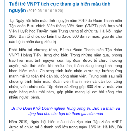
Tuổi trẻ VNPT tích cực tham gia hiến máu tình
nguyện
(2019-06-19 16:19:20)
Tại Ngày hội hiến máu tình nguyện năm 2019 do Đoàn Thanh niên
Tập đoàn Bưu chính Viễn thông Việt Nam (VNPT) phối hợp với
Viện Huyết học Truyền máu Trung ương tổ chức tại Hà Nội, ngày
18/6, Ban tổ chức dự kiến thu được 500 đơn vị máu, giúp đỡ cho
các bệnh nhân đang điều trị.
Phát biểu tại chương trình, Bí thư Đoàn Thanh niên Tập đoàn
VNPT Hoàng Tiến Hưng cho biết: Trong những năm qua, phong
trào hiến máu tình nguyện của Tập đoàn được tổ chức thường
xuyên, vào thời điểm khi nhiều tỉnh, thành đang trong tình trạng
khan hiếm máu. Chương trình luôn nhận được sự hưởng ứng
mạnh mẽ từ toàn thể cán bộ, công nhân viên. Trung bình sau mỗi
chương trình hiến máu, đoàn viên thanh niên và cán bộ, công
chức, viên chức của Tập đoàn đã đóng góp 800 đơn vị máu vào
ngân hàng máu mỗi năm, góp phần mang lại cơ hội sống cho
nhiều người bệnh.
Bí thư Đoàn Khối Doanh nghiệp Trung ương Vũ Đức Tú thăm và
tặng hoa cho các bạn trẻ tham gia hiến máu
Năm 2019, Ngày hội hiến máu nhân đạo của Tập đoàn VNPT
được tổ chức tại 3 thành phố lớn trong ngày 18/6 là: Hà Nội, Đà