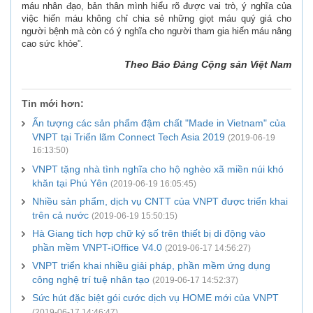
máu nhân đạo, bản thân mình hiểu rõ được vai trò, ý nghĩa của
việc hiến máu không chỉ chia sẻ những giọt máu quý giá cho
người bệnh mà còn có ý nghĩa cho người tham gia hiến máu nâng
cao sức khỏe”.
Theo Báo Đảng Cộng sản Việt Nam
Tin mới hơn:
Ấn tượng các sản phẩm đậm chất "Made in Vietnam" của
VNPT tại Triển lãm Connect Tech Asia 2019
(2019-06-19
16:13:50)
VNPT tặng nhà tình nghĩa cho hộ nghèo xã miền núi khó
khăn tại Phú Yên
(2019-06-19 16:05:45)
Nhiều sản phẩm, dịch vụ CNTT của VNPT được triển khai
trên cả nước
(2019-06-19 15:50:15)
Hà Giang tích hợp chữ ký số trên thiết bị di động vào
phần mềm VNPT-iOffice V4.0
(2019-06-17 14:56:27)
VNPT triển khai nhiều giải pháp, phần mềm ứng dụng
công nghệ trí tuệ nhân tạo
(2019-06-17 14:52:37)
Sức hút đặc biệt gói cước dịch vụ HOME mới của VNPT
(2019-06-17 14:46:47)