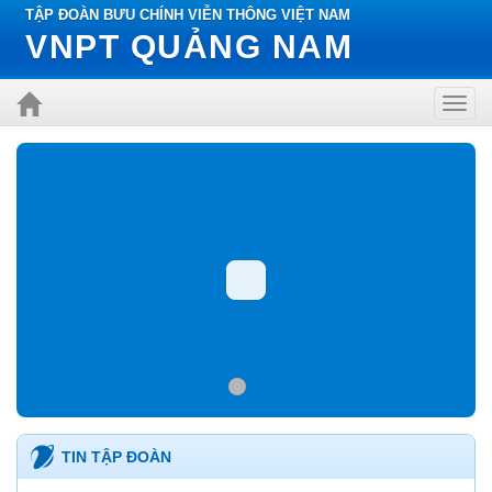
TẬP ĐOÀN BƯU CHÍNH VIỄN THÔNG VIỆT NAM
VNPT QUẢNG NAM
Toggl
navig
TIN TẬP ĐOÀN