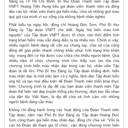
Nẵng và TP Hồ Chí Minh. Bí thư Đoàn Thanh niên Tập đoàn
VNPT Hoàng Tiến Hưng kêu gọi đoàn viên, thanh niên và đông
đảo cán bộ, nhân viên tham gia hiến máu, chia sẻ những giọt máu
quý giá của mình vì sự sống của những bệnh nhân nghèo.
Phát biểu tại ngày hội, đồng chí Hoàng Đức Sơn, Phó Bí thư
Đảng ủy Tập đoàn VNPT cho biết: Ngày hội hiến máu tình
nguyện" của Tập đoàn VNPT được tổ chức vào thời điểm tình
trạng khan hiếm máu vẫn đang diễn ra tại nhiều nơi. Chính vì vậy,
nhiều người bệnh đang rất cần sự chung tay, chia sẻ của cộng
đồng để góp phần nhanh chóng khắc phục tình trạng khó khăn
này, mang đến cơ hội được cứu chữa cho nhiều người bệnh. Qua
nhiều năm tổ chức chương trình cho thấy sức lan tỏa của
chương trình hiến máu nhân đạo trong cán bộ, nhân viên Tập
đoàn là rất lớn. Phó Bí thư Đảng ủy Tập đoàn khẳng định, hiến
máu nhân đạo là một việc làm có ý nghĩa, lãnh đạo Tập đoàn luôn
ủng hộ và tạo mọi điều kiện để Đoàn Thanh niên triển khai thực
hiện. Chương trình là dịp để các bạn đoàn viên thanh niên Tập
đoàn thể hiện nét đẹp truyền thống yêu thương, đùm bọc lẫn nhau
của dân tộc Việt Nam, là dịp để chia sẻ tình cảm với những
người bệnh đang cần máu.
Không chỉ đồng hành trong các hoạt động của Đoàn Thanh niên
Tập đoàn, năm nào Phó Bí thư Đảng ủy Tập đoàn Hoàng Đức
Sơn cũng tham gia hiến máu nhân đạo, đồng chí chia sẻ: “Vốn là
cán bộ Đoàn đã tham gia tổ chức, vận động chương trình hiến