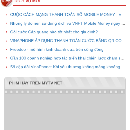
DỊCH VỤ MỚI
CUỘC CÁCH MẠNG THANH TOÁN SỐ MOBILE MONEY - VNPT PAY
Những lý do nên sử dụng dịch vụ VNPT Mobile Money ngay bây giờ
Gói cước Cáp quang nào tốt nhất cho gia đình?
VINAPHONE ÁP DỤNG THANH TOÁN CƯỚC BẰNG QR CODE
Freedoo - mô hình kinh doanh dựa trên cộng đồng
Gần 100 doanh nghiệp hợp tác triển khai chiến lược chăm sóc khách hàng chung VPOINT
Số cặp đôi VinaPhone: Khi yêu thương không màng khoảng cách
PHIM HAY TRÊN MYTV NET