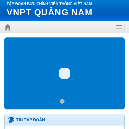
TẬP ĐOÀN BƯU CHÍNH VIỄN THÔNG VIỆT NAM
VNPT QUẢNG NAM
Toggl
navig
TIN TẬP ĐOÀN