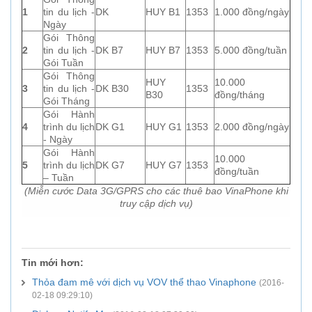
1
tin du lịch -
DK
HUY B1
1353
1.000 đồng/ngày
Ngày
Gói Thông
2
tin du lịch -
DK B7
HUY B7
1353
5.000 đồng/tuần
Gói Tuần
Gói Thông
HUY
10.000
3
tin du lịch -
DK B30
1353
B30
đồng/tháng
Gói Tháng
Gói Hành
4
trình du lịch
DK G1
HUY G1
1353
2.000 đồng/ngày
- Ngày
Gói Hành
10.000
5
trình du lịch
DK G7
HUY G7
1353
đồng/tuần
– Tuần
(Miễn cước Data 3G/GPRS cho các thuê bao Vina
P
hone khi
truy cập dịch vụ)
Tin mới hơn:
Thỏa đam mê với dịch vụ VOV thể thao Vinaphone
(2016-
02-18 09:29:10)