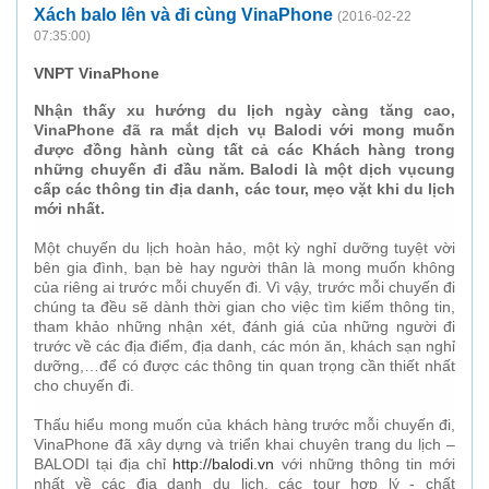
Xách balo lên và đi cùng VinaPhone
(2016-02-22
07:35:00)
VNPT VinaPhone
Nhận thấy xu hướng du lịch ngày càng tăng cao,
VinaPhone đã ra mắt dịch vụ Balodi với mong muốn
được đồng hành cùng tất cả các Khách hàng trong
những chuyến đi đầu năm. Balodi là một dịch vụ
cung
cấp
các
thông tin địa danh,
các
tour, mẹo vặt khi du lịch
mới nhất.
Một chuyến du lịch hoàn hảo, một kỳ nghỉ dưỡng tuyệt vời
bên gia đình, bạn bè hay người thân là mong muốn không
của riêng ai trước mỗi chuyến đi. Vì vậy, trước mỗi chuyến đi
chúng ta đều sẽ dành thời gian cho việc tìm kiếm thông tin,
tham khảo những nhận xét, đánh giá của những người đi
trước về các địa điểm, địa danh, các món ăn, khách sạn nghỉ
dưỡng,…để có được các thông tin quan trọng cần thiết nhất
cho chuyến đi.
Thấu hiểu mong muốn của khách hàng trước mỗi chuyến đi,
VinaPhone đã xây dựng và triển khai chuyên trang du lịch –
BALODI tại địa chỉ
http://balodi.vn
với những thông tin mới
nhất về các địa danh du lịch, các tour hợp lý
-
chất