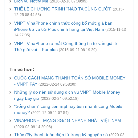
Dịch vụ Notify Me
(2016-02-18 07:39:09)
THỂ LỆ CHƯƠNG TRÌNH “NÀO TA CÙNG CƯỜI”
(2015-
12-25 08:44:58)
VNPT VinaPhone chính thức công bố mức giá bán
iPhone 6S và 6S Plus chính hãng tại Việt Nam
(2015-11-13
14:27:05)
VNPT VinaPhone ra mắt Cổng thông tin tư vấn giải trí
Thế giới vui – Funplus
(2015-09-21 08:19:29)
Tin cũ hơn:
CUỘC CÁCH MẠNG THANH TOÁN SỐ MOBILE MONEY
- VNPT PAY
(2022-02-24 09:58:00)
Những lý do nên sử dụng dịch vụ VNPT Mobile Money
ngay bây giờ
(2022-02-24 09:52:18)
“Sống chậm” cùng tiền mặt hay tiến nhanh cùng Mobile
money?
(2021-12-09 11:07:54)
VINAPHONE - MẠNG 3G/4G NHANH NHẤT VIỆT NAM
(2020-03-09 14:20:06)
Thúc đẩy thanh toán điện tử trong kỷ nguyên số
(2020-03-