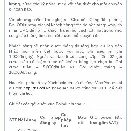
lượng,
cùng
các kỹ năng
-
mẹo vặt cần thiết cho một chuyến
đi hoàn hảo.
Với phương châm Trải nghiệm – Chia sẻ - Cùng đồng hành,
BALODI tương tác với khách hàng trên đa nền tảng: wap/ tin
nhắn SMS để hỗ trợ khách hàng một cách tốt nhất trong việc
cung cấp thông tin cần thiết trước mỗi chuyến đi.
Khách hàng sẽ nhận được thông tin tổng hợp du lịch trên
khắp mọi miền đất nước với mức phí siêu rẻ (chỉ
1.000đ/ngày). Ngoài ra, Balodi còn cung cấp thêm 02 gói
cước siêu tiết kiệm khác để khách hàng lựa chọn là: Gói
cước tuần – 5.000đ/tuần và Gói cước tháng –
10.000đ/tháng.
Nào cùng nhanh tay Xách balo lên và đi cùng Vina
Ph
one, tại
địa chỉ:
http://balodi.vn
hoặc liên hệ với tổng đài 9191 để biết
thêm chi tiết.
Chi tiết các gói cước của Balodi như sau:
Cú
Cú pháp
Đầu
Giá cước (Đã
STT
Nội dung
pháp
đăng ký
số
bao gồm VAT)
hủy
Gói Thông