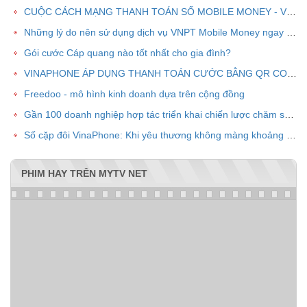
CUỘC CÁCH MẠNG THANH TOÁN SỐ MOBILE MONEY - VNPT PAY
Những lý do nên sử dụng dịch vụ VNPT Mobile Money ngay bây giờ
Gói cước Cáp quang nào tốt nhất cho gia đình?
VINAPHONE ÁP DỤNG THANH TOÁN CƯỚC BẰNG QR CODE
Freedoo - mô hình kinh doanh dựa trên cộng đồng
Gần 100 doanh nghiệp hợp tác triển khai chiến lược chăm sóc khách hàng chung VPOINT
Số cặp đôi VinaPhone: Khi yêu thương không màng khoảng cách
PHIM HAY TRÊN MYTV NET