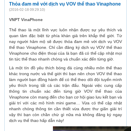
Thỏa đam mê với dịch vụ VOV thể thao Vinaphone
(2016-02-18 09:29:10)
VNPT VinaPhone
Thể thao là một lĩnh vực luôn nhận được sự yêu thích và
quan tâm đặc biệt từ phía khán giả trên khắp thế giới. Từ
nay người hâm mộ sẽ được thỏa đam mê với dịch vụ VOV
thể thao Vinaphone. Chỉ cần đăng ký dịch vụ VOV thể thao
Vinaphone cho điện thoại của là bạn đã có thể cập nhật mọi
tin tức thể thao nhanh chóng và chuẩn xác đến từng giờ.
Là một tín đồ yêu thích bóng đá cùng nhiều môn thể thao
khác trong nước và thế giới thì bạn nên chọn VOV thể thao
làm người bạn đồng hành để có thể theo dõi đội tuyển mình
yêu thích trong tất cả các trận đấu. Ngoài việc cung cấp
thông tin chuẩn xác đến từng giờ VOV thể thao của
Vinaphone còn mang đến cho bạn cơ hội giao lưu kết bạn và
giải trí với các mô hình mini game… Vừa có thể cập nhật
nhanh chóng thông tin cần thiết vừa được thư giãn giải trí
vậy thì bạn còn chần chừ gì nữa mà không đăng ký ngay
dịch vụ thể thao hấp dẫn này!