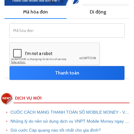
DỊCH VỤ MỚI
CUỘC CÁCH MẠNG THANH TOÁN SỐ MOBILE MONEY - VNPT PAY
Những lý do nên sử dụng dịch vụ VNPT Mobile Money ngay bây giờ
Gói cước Cáp quang nào tốt nhất cho gia đình?