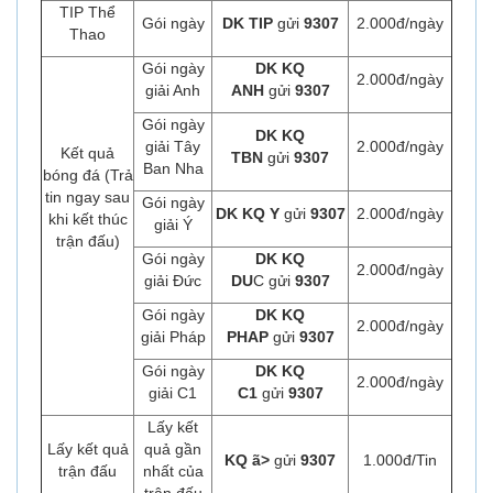
TIP Thể
Gói ngày
DK TIP
gửi
9307
2.000đ/ngày
Thao
Gói ngày
DK KQ
2.000đ/ngày
giải Anh
ANH
gửi
9307
Gói ngày
DK KQ
giải Tây
2.000đ/ngày
Kết quả
TBN
gửi
9307
Ban Nha
bóng đá (Trả
tin ngay sau
Gói ngày
DK KQ Y
gửi
9307
2.000đ/ngày
khi kết thúc
giải Ý
trận đấu)
Gói ngày
DK KQ
2.000đ/ngày
giải Đức
DU
C gửi
9307
Gói ngày
DK KQ
2.000đ/ngày
giải Pháp
PHAP
gửi
9307
Gói ngày
DK KQ
2.000đ/ngày
giải C1
C1
gửi
9307
Lấy kết
Lấy kết quả
quả gần
KQ ã>
gửi
9307
1.000đ/Tin
trận đấu
nhất của