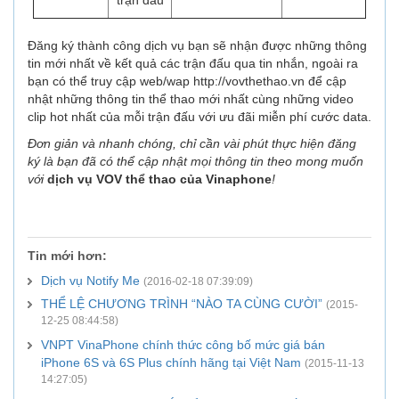
trận đấu
Đăng ký thành công dịch vụ bạn sẽ nhận được những thông
tin mới nhất về kết quả các trận đấu qua tin nhắn, ngoài ra
bạn có thể truy cập web/wap http://vovthethao.vn để cập
nhật những thông tin thể thao mới nhất cùng những video
clip hot nhất của mỗi trận đấu với ưu đãi miễn phí cước data.
Đơn giản và nhanh chóng, chỉ cần vài phút thực hiện đăng
ký là bạn đã có thể cập nhật mọi thông tin theo mong muốn
với
dịch vụ VOV thể thao của Vinaphone
!
Tin mới hơn:
Dịch vụ Notify Me
(2016-02-18 07:39:09)
THỂ LỆ CHƯƠNG TRÌNH “NÀO TA CÙNG CƯỜI”
(2015-
12-25 08:44:58)
VNPT VinaPhone chính thức công bố mức giá bán
iPhone 6S và 6S Plus chính hãng tại Việt Nam
(2015-11-13
14:27:05)