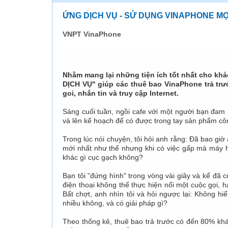
ỨNG DỊCH VỤ - SỬ DỤNG VINAPHONE MỌ
VNPT VinaPhone
Nhằm mang lại những tiện ích tốt nhất cho kh
DỊCH VỤ" giúp các thuê bao VinaPhone trả trướ
goi, nhắn tin và truy cập Internet.
Sáng cuối tuần, ngồi cafe với một người bạn đam
và lên kế hoạch để có được trong tay sản phẩm cô
Trong lúc nói chuyện, tôi hỏi anh rằng: Đã bao giờ
mới nhất như thế nhưng khi có việc gấp mà máy hết
khác gì cục gạch không?
Bạn tôi "đứng hình" trong vòng vài giây và kể đã c
điện thoại không thể thực hiện nổi một cuộc gọi,
Bất chợt, anh nhìn tôi và hỏi ngược lại: Không 
nhiều không, và có giải pháp gì?
Theo thống kê, thuê bao trả trước có đến 80% khá