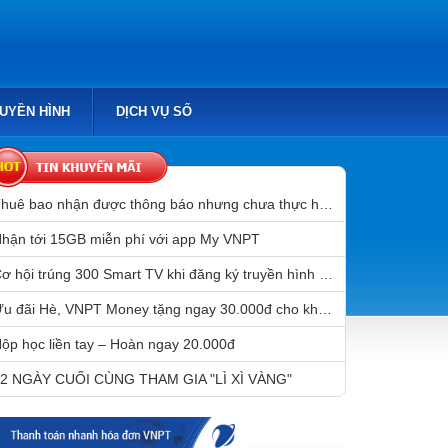
RUYỀN HÌNH
DỊCH VỤ SỐ
Thuê bao nhận được thông báo nhưng chưa thực hiện chuẩn hóa thông tin sẽ bị gián đoạn liên lạc sau 31/3/2023
hận tới 15GB miễn phí với app My VNPT
Cơ hội trúng 300 Smart TV khi đăng ký truyền hình MyTV
Ưu đãi Hè, VNPT Money tặng ngay 30.000đ cho khách hàng mở tài khoản Mobile Money
ộp học liền tay – Hoàn ngay 20.000đ
2 NGÀY CUỐI CÙNG THAM GIA "LÌ XÌ VÀNG"