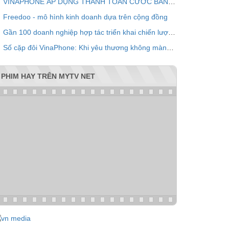
VINAPHONE ÁP DỤNG THANH TOÁN CƯỚC BẰNG QR CODE
Freedoo - mô hình kinh doanh dựa trên cộng đồng
Gần 100 doanh nghiệp hợp tác triển khai chiến lược chăm sóc khách hàng chung VPOINT
Số cặp đôi VinaPhone: Khi yêu thương không màng khoảng cách
PHIM HAY TRÊN MYTV NET