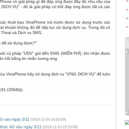
naPhone có giải pháp gì để đáp ứng được đầy đủ nhu cầu của
 DỊCH VỤ" - đó là giải pháp có thể đáp ứng được tất cả các
 các thuê bao VinaPhone trả trước được sử dụng trước các
tài khoản không đủ để tiếp tục sử dụng dịch vụ. Trong đó có
ụ Thoại và Dịch vụ SMS.
ào để sử dụng được?”
 với cú pháp “UDV” gửi đến 9345 (MIỄN PHÍ), khi nhận được
hản hồi bằng tin nhắn tương ứng.
 của VinaPhone hãy sử dụng dịch vụ
"ỨNG DỊCH VỤ" để luôn
9191 (200đ/p).
4G vào ngày 3/11
(2016-11-04 16:03:09)
 thức 4G vào ngày 3/11
(2016-11-03 15:10:49)