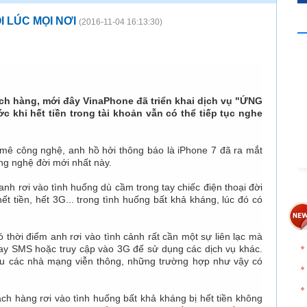
I LÚC MỌI NƠI
(2016-11-04 16:13:30)
ách hàng, mới đây VinaPhone đã triển khai dịch vụ "ỨNG
c khi hết tiền trong tài khoản vẫn có thể tiếp tục nghe
 mê công nghệ, anh hồ hởi thông báo là iPhone 7 đã ra mắt
ng nghệ đời mới nhất này.
 anh rơi vào tình huống dù cầm trong tay chiếc điện thoại đời
 tiền, hết 3G... trong tình huống bất khả kháng, lúc đó có
ó thời điểm anh rơi vào tình cảnh rất cần một sự liên lạc mà
 hay SMS hoặc truy cập vào 3G để sử dụng các dịch vụ khác.
hiểu các nhà mạng viễn thông, những trường hợp như vậy có
ch hàng rơi vào tình huống bất khả kháng bị hết tiền không