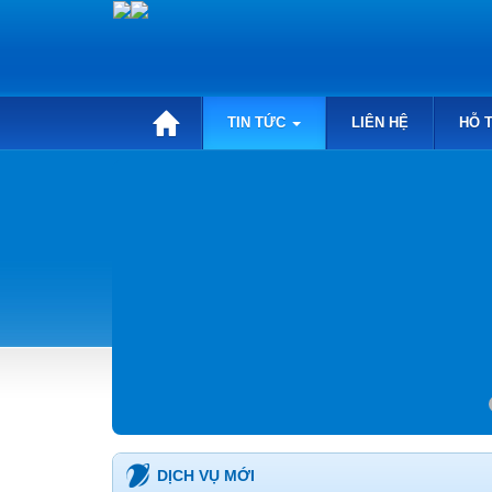
TIN TỨC
LIÊN HỆ
HỖ 
DỊCH VỤ MỚI