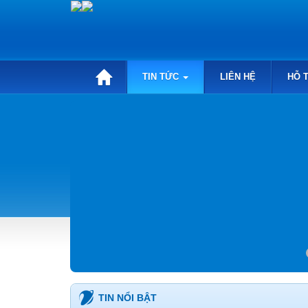
TIN TỨC
LIÊN HỆ
HỖ 
TIN NỔI BẬT