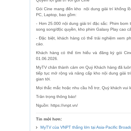
Quyền lợi giải trí với gói Cine
Gói Cine mang đến kho nội dung giải trí khổng lồ
PC, Laptop, bao gồm:
- Hơn 25.000 nội dung giải trí đặc sắc: Phim bom 
song song/độc quyền, kho phim Galaxy Play cao cấ
- Đặc biệt, khách hàng có thể trải nghiệm xem 
cáo.
Khách hàng có thể tìm hiểu và đăng ký gói Cin
01.06.2026.
MyTV chân thành cảm ơn Quý Khách hàng đã luôn t
tiếp tục mở rộng và nâng cấp kho nội dung giải t
gian tới.
Mọi thắc mắc hoặc nhu cầu hỗ trợ, Quý khách vui lò
Trân trọng thông báo!
Nguồn: https://vnpt.vn/
Tin mới hơn:
MyTV của VNPT thắng lớn tại Asia-Pacific Broa