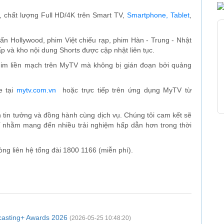
, chất lượng Full HD/4K trên Smart TV,
Smartphone, Tablet
,
tấn Hollywood, phim Việt chiếu rạp, phim Hàn - Trung - Nhật
p và kho nội dung Shorts được cập nhật liên tục.
phim liền mạch trên MyTV mà không bị gián đoạn bởi quảng
e tại
mytv.com.vn
hoặc trực tiếp trên ứng dụng MyTV từ
in tưởng và đồng hành cùng dịch vụ. Chúng tôi cam kết sẽ
rí nhằm mang đến nhiều trải nghiệm hấp dẫn hơn trong thời
ng liên hệ tổng đài 1800 1166 (miễn phí).
dcasting+ Awards 2026
(2026-05-25 10:48:20)