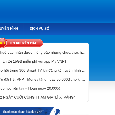
RUYỀN HÌNH
DỊCH VỤ SỐ
Thuê bao nhận được thông báo nhưng chưa thực hiện chuẩn hóa thông tin sẽ bị gián đoạn liên lạc sau 31/3/2023
hận tới 15GB miễn phí với app My VNPT
Cơ hội trúng 300 Smart TV khi đăng ký truyền hình MyTV
Ưu đãi Hè, VNPT Money tặng ngay 30.000đ cho khách hàng mở tài khoản Mobile Money
ộp học liền tay – Hoàn ngay 20.000đ
2 NGÀY CUỐI CÙNG THAM GIA "LÌ XÌ VÀNG"