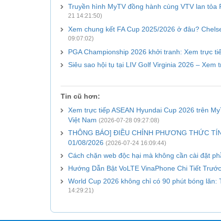
Truyền hình MyTV đồng hành cùng VTV lan tỏa FIF
21 14:21:50)
Xem chung kết FA Cup 2025/2026 ở đâu? Chelsea
09:07:02)
PGA Championship 2026 khởi tranh: Xem trực ti
Siêu sao hội tụ tại LIV Golf Virginia 2026 – Xem
Tin cũ hơn:
Xem trực tiếp ASEAN Hyundai Cup 2026 trên MyT
Việt Nam
(2026-07-28 09:27:08)
THÔNG BÁO] ĐIỀU CHỈNH PHƯƠNG THỨC TÍN
01/08/2026
(2026-07-24 16:09:44)
Cách chặn web độc hại mà không cần cài đặt 
Hướng Dẫn Bật VoLTE VinaPhone Chi Tiết Trước
World Cup 2026 không chỉ có 90 phút bóng lăn:
14:29:21)