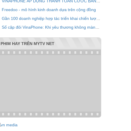
VINAPHONE ÁP DỤNG THANH TOÁN CƯỚC BẰNG QR CODE
Freedoo - mô hình kinh doanh dựa trên cộng đồng
Gần 100 doanh nghiệp hợp tác triển khai chiến lược chăm sóc khách hàng chung VPOINT
Số cặp đôi VinaPhone: Khi yêu thương không màng khoảng cách
PHIM HAY TRÊN MYTV NET