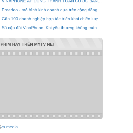
VINAPHONE ÁP DỤNG THANH TOÁN CƯỚC BẰNG QR CODE
Freedoo - mô hình kinh doanh dựa trên cộng đồng
Gần 100 doanh nghiệp hợp tác triển khai chiến lược chăm sóc khách hàng chung VPOINT
Số cặp đôi VinaPhone: Khi yêu thương không màng khoảng cách
PHIM HAY TRÊN MYTV NET