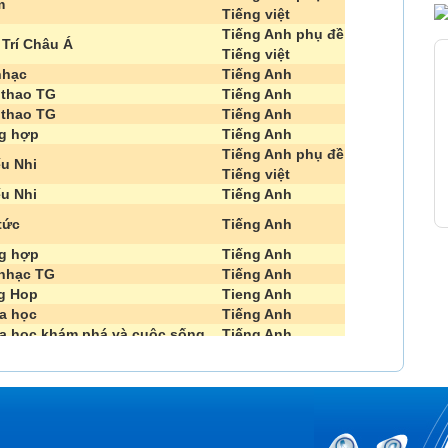
m
Tiếng việt
Tiếng Anh phụ đề
 Trí Châu Á
Tiếng việt
nhạc
Tiếng Anh
 thao TG
Tiếng Anh
 thao TG
Tiếng Anh
g hợp
Tiếng Anh
Tiếng Anh phụ đề
ếu Nhi
Tiếng việt
ếu Nhi
Tiếng Anh
tức
Tiếng Anh
g hợp
Tiếng Anh
nhạc TG
Tiếng Anh
g Hop
Tieng Anh
a học
Tiếng Anh
a học khám phá và cuộc sống
Tiếng Anh
giới động vật
Tiếng Anh
 tức tổng hợp
Tiếng Pháp
 giải trí thế giới
Tiếng Anh
m truyện
Tiếng Anh
g hợp
Tiếng Anh