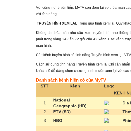
Với công nghệ tiên tiến, MyTV còn đem lại sự thỏa mãn ca
với tính năng
TRUYỀN HÌNH XEM LẠI.
Trong quá trình xem lại, Quý khác
Không chỉ thỏa mãn nhu cầu xem truyền hình như thông 
phát trong vòng 24 đến 72 giờ của 42 kênh. Các kênh tru
màn hình.
Các kênh truyền hình có tính năng Truyền hình xem lại: 
Cách sử dụng tính năng Truyền hình xem lại:Chỉ cần nhấn 
khách sẽ dễ dàng chọn chương trình muốn xem lại với các nú
Danh sách kênh hiện có của MyTV
STT
Kênh
Logo
KÊNH N
National
1
Địa 
Geographic (HD)
2
FTV (SD)
Thời
3
HBO
Phi