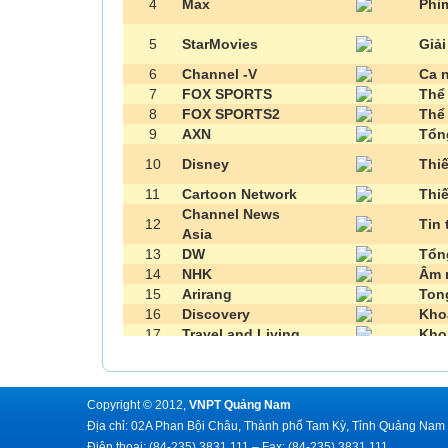
4
Max
Phi
5
StarMovies
Giải
6
Channel -V
Ca 
7
FOX SPORTS
Thể
8
FOX SPORTS2
Thể
9
AXN
Tổn
10
Disney
Thi
11
Cartoon Network
Thi
Channel News
12
Tin 
Asia
13
DW
Tổn
14
NHK
Âm 
15
Arirang
Ton
16
Discovery
Kho
17
Travel and Living
Kho
18
Animal Planet
Thế 
19
TV5 Asie
Tin
20
Star World HD
Kênh
Copyright © 2012,
VNPT Quảng Nam
21
Star Movies HD
Phi
Địa chỉ: 02A Phan Bội Châu, Thành phố Tam Kỳ, Tỉnh Quảng Nam
22
NHK HD
Tổn
Điện thoại: (84-235) 3831 111 – Fax: (84-235) 3831 111