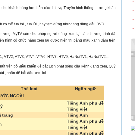
o cho khách hàng hơn hẳn các dịch vụ Truyền hình thông thường khác
h có thể tua tới , tua lùi , hay tạm dừng như đang dùng đầu DVD
thường, MyTV còn cho phép người dùng xem lại các chương trình đã
yền hình có chức năng xem lại được hiển thị bằng màu xanh đậm trên
VTV1, VTV2, VTV3, VTV4, VTV6, HTV7, HTV9, HaNoiTV1, HaNoiTV2...
nút trên bộ điều khiển để bật Lịch phát sóng của kênh đang xem, Quý
t , nhấn để bắt đầu xem lại.
Thể loại
Ngôn ngữ
ƯỚC NGOÀI
Tiếng Anh phụ đề
lý
Tiếng việt
 trang
Tiếng Anh
Tiếng Anh phụ đề
m
Tiếng việt
Tiếng Anh phụ đề