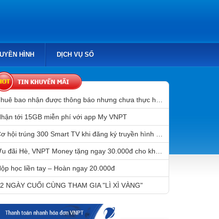
RUYỀN HÌNH
DỊCH VỤ SỐ
Thuê bao nhận được thông báo nhưng chưa thực hiện chuẩn hóa thông tin sẽ bị gián đoạn liên lạc sau 31/3/2023
hận tới 15GB miễn phí với app My VNPT
Cơ hội trúng 300 Smart TV khi đăng ký truyền hình MyTV
Ưu đãi Hè, VNPT Money tặng ngay 30.000đ cho khách hàng mở tài khoản Mobile Money
ộp học liền tay – Hoàn ngay 20.000đ
2 NGÀY CUỐI CÙNG THAM GIA "LÌ XÌ VÀNG"