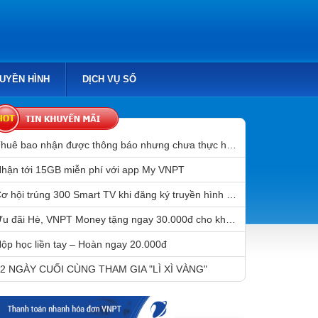
RUYỀN HÌNH
DỊCH VỤ SỐ
Thuê bao nhận được thông báo nhưng chưa thực hiện chuẩn hóa thông tin sẽ bị gián đoạn liên lạc sau 31/3/2023
hận tới 15GB miễn phí với app My VNPT
Cơ hội trúng 300 Smart TV khi đăng ký truyền hình MyTV
Ưu đãi Hè, VNPT Money tặng ngay 30.000đ cho khách hàng mở tài khoản Mobile Money
ộp học liền tay – Hoàn ngay 20.000đ
2 NGÀY CUỐI CÙNG THAM GIA "LÌ XÌ VÀNG"