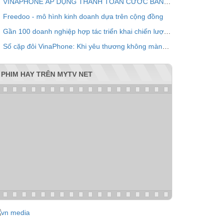
VINAPHONE ÁP DỤNG THANH TOÁN CƯỚC BẰNG QR CODE
Freedoo - mô hình kinh doanh dựa trên cộng đồng
Gần 100 doanh nghiệp hợp tác triển khai chiến lược chăm sóc khách hàng chung VPOINT
Số cặp đôi VinaPhone: Khi yêu thương không màng khoảng cách
PHIM HAY TRÊN MYTV NET