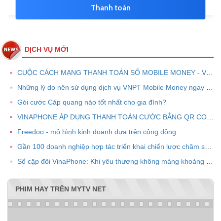
DỊCH VỤ MỚI
CUỘC CÁCH MẠNG THANH TOÁN SỐ MOBILE MONEY - VNPT PAY
Những lý do nên sử dụng dịch vụ VNPT Mobile Money ngay bây giờ
Gói cước Cáp quang nào tốt nhất cho gia đình?
VINAPHONE ÁP DỤNG THANH TOÁN CƯỚC BẰNG QR CODE
Freedoo - mô hình kinh doanh dựa trên cộng đồng
Gần 100 doanh nghiệp hợp tác triển khai chiến lược chăm sóc khách hàng chung VPOINT
Số cặp đôi VinaPhone: Khi yêu thương không màng khoảng cách
PHIM HAY TRÊN MYTV NET