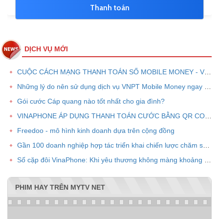
DỊCH VỤ MỚI
CUỘC CÁCH MẠNG THANH TOÁN SỐ MOBILE MONEY - VNPT PAY
Những lý do nên sử dụng dịch vụ VNPT Mobile Money ngay bây giờ
Gói cước Cáp quang nào tốt nhất cho gia đình?
VINAPHONE ÁP DỤNG THANH TOÁN CƯỚC BẰNG QR CODE
Freedoo - mô hình kinh doanh dựa trên cộng đồng
Gần 100 doanh nghiệp hợp tác triển khai chiến lược chăm sóc khách hàng chung VPOINT
Số cặp đôi VinaPhone: Khi yêu thương không màng khoảng cách
PHIM HAY TRÊN MYTV NET