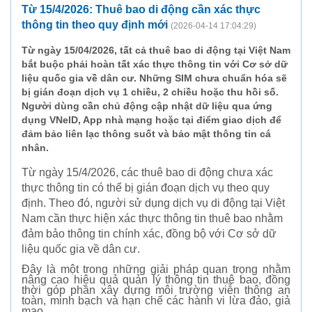
Từ 15/4/2026: Thuê bao di động cần xác thực
thông tin theo quy định mới
(2026-04-14 17:04:29)
Từ ngày 15/04/2026, tất cả thuê bao di động tại Việt Nam
bắt buộc phải hoàn tất xác thực thông tin với Cơ sở dữ
liệu quốc gia về dân cư. Những SIM chưa chuẩn hóa sẽ
bị gián đoạn dịch vụ 1 chiều, 2 chiều hoặc thu hồi số.
Người dùng cần chủ động cập nhật dữ liệu qua ứng
dụng VNeID, App nhà mạng hoặc tại điểm giao dịch để
đảm bảo liên lạc thông suốt và bảo mật thông tin cá
nhân.
Từ ngày 15/4/2026, các thuê bao di động chưa xác
thực thông tin có thể bị gián đoạn dịch vụ theo quy
định. Theo đó, người sử dụng dịch vụ di động tại Việt
Nam cần thực hiện xác thực thông tin thuê bao nhằm
đảm bảo thông tin chính xác, đồng bộ với Cơ sở dữ
liệu quốc gia về dân cư.
Đây là một trong những giải pháp quan trọng nhằm
nâng cao hiệu quả quản lý thông tin thuê bao, đồng
thời góp phần xây dựng môi trường viễn thông an
toàn, minh bạch và hạn chế các hành vi lừa đảo, giả
mạo.