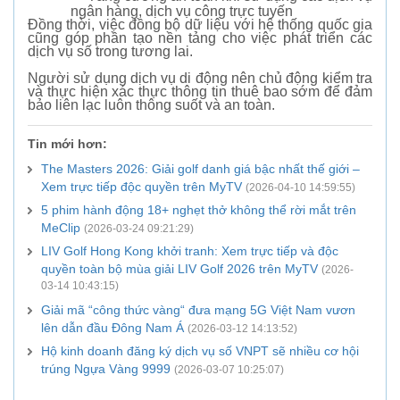
ngân hàng, dịch vụ công trực tuyến
Đồng thời, việc đồng bộ dữ liệu với hệ thống quốc gia
cũng góp phần tạo nền tảng cho việc phát triển các
dịch vụ số trong tương lai.
Người sử dụng dịch vụ di động nên chủ động kiểm tra
và thực hiện xác thực thông tin thuê bao sớm để đảm
bảo liên lạc luôn thông suốt và an toàn.
Tin mới hơn:
The Masters 2026: Giải golf danh giá bậc nhất thế giới –
Xem trực tiếp độc quyền trên MyTV
(2026-04-10 14:59:55)
5 phim hành động 18+ nghẹt thở không thể rời mắt trên
MeClip
(2026-03-24 09:21:29)
LIV Golf Hong Kong khởi tranh: Xem trực tiếp và độc
quyền toàn bộ mùa giải LIV Golf 2026 trên MyTV
(2026-
03-14 10:43:15)
Giải mã “công thức vàng“ đưa mạng 5G Việt Nam vươn
lên dẫn đầu Đông Nam Á
(2026-03-12 14:13:52)
Hộ kinh doanh đăng ký dịch vụ số VNPT sẽ nhiều cơ hội
trúng Ngựa Vàng 9999
(2026-03-07 10:25:07)