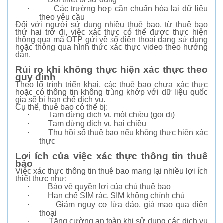
·
Các trường hợp cần chuẩn hóa lại dữ liệu
theo yêu cầu
Đối với người sử dụng nhiều thuê bao, từ thuê bao
thứ hai trở đi, việc xác thực có thể được thực hiện
thông qua mã OTP gửi về số điện thoại đang sử dụng
hoặc thông qua hình thức xác thực video theo hướng
dẫn.
Rủi ro khi không thực hiện xác thực theo
quy định
Theo lộ trình triển khai, các thuê bao chưa xác thực
hoặc có thông tin không trùng khớp với dữ liệu quốc
gia sẽ bị hạn chế dịch vụ.
Cụ thể, thuê bao có thể bị:
·
Tạm dừng dịch vụ một chiều (gọi đi)
·
Tạm dừng dịch vụ hai chiều
·
Thu hồi số thuê bao nếu không thực hiện xác
thực
Lợi ích của việc xác thực thông tin thuê
bao
Việc xác thực thông tin thuê bao mang lại nhiều lợi ích
thiết thực như:
·
Bảo vệ quyền lợi của chủ thuê bao
·
Hạn chế SIM rác, SIM không chính chủ
·
Giảm nguy cơ lừa đảo, giả mạo qua điện
thoại
·
Tăng cường an toàn khi sử dụng các dịch vụ