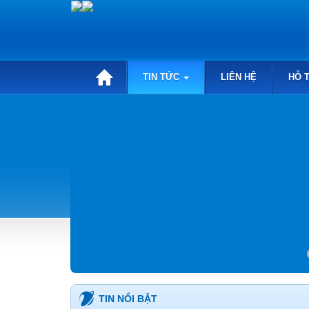
TIN TỨC
LIÊN HỆ
HỖ 
TIN NỔI BẬT