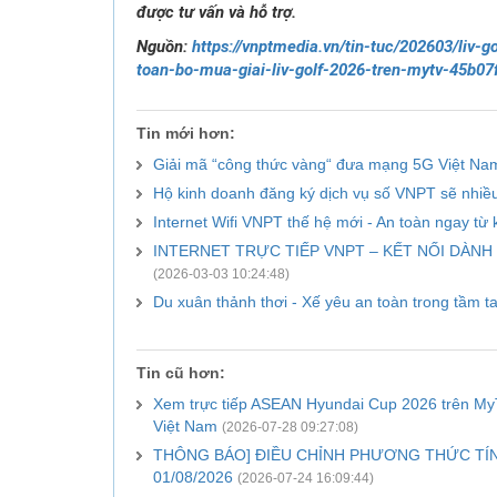
được tư vấn và hỗ trợ.
Nguồn:
https://vnptmedia.vn/tin-tuc/202603/liv-
toan-bo-mua-giai-liv-golf-2026-tren-mytv-45b07
Tin mới hơn:
Giải mã “công thức vàng“ đưa mạng 5G Việt N
Hộ kinh doanh đăng ký dịch vụ số VNPT sẽ nhiề
Internet Wifi VNPT thế hệ mới - An toàn ngay từ 
INTERNET TRỰC TIẾP VNPT – KẾT NỐI DÀNH
(2026-03-03 10:24:48)
Du xuân thảnh thơi - Xế yêu an toàn trong tầm t
Tin cũ hơn:
Xem trực tiếp ASEAN Hyundai Cup 2026 trên MyT
Việt Nam
(2026-07-28 09:27:08)
THÔNG BÁO] ĐIỀU CHỈNH PHƯƠNG THỨC TÍN
01/08/2026
(2026-07-24 16:09:44)