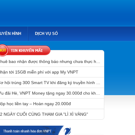
RUYỀN HÌNH
DỊCH VỤ SỐ
Thuê bao nhận được thông báo nhưng chưa thực hiện chuẩn hóa thông tin sẽ bị gián đoạn liên lạc sau 31/3/2023
hận tới 15GB miễn phí với app My VNPT
Cơ hội trúng 300 Smart TV khi đăng ký truyền hình MyTV
Ưu đãi Hè, VNPT Money tặng ngay 30.000đ cho khách hàng mở tài khoản Mobile Money
ộp học liền tay – Hoàn ngay 20.000đ
2 NGÀY CUỐI CÙNG THAM GIA "LÌ XÌ VÀNG"