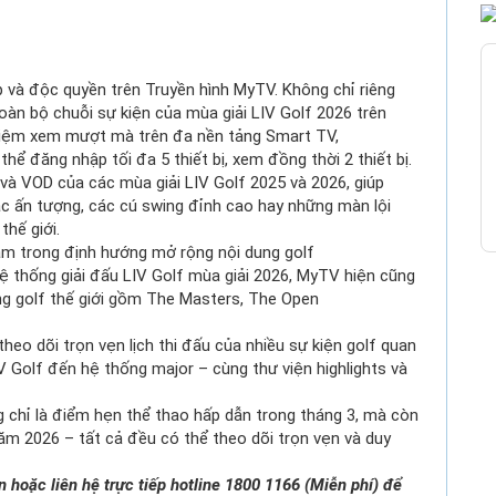
ếp và độc quyền trên Truyền hình
MyTV
. Không chỉ riêng
oàn bộ chuỗi sự kiện của mùa giải LIV Golf 2026 trên
ghiệm xem mượt mà trên đa nền tảng Smart TV,
thể đăng nhập tối đa 5 thiết bị, xem đồng thời 2 thiết bị.
 và VOD của các mùa giải LIV Golf 2025 và 2026, giúp
 ấn tượng, các cú swing đỉnh cao hay những màn lội
hế giới.
ằm trong định hướng mở rộng nội dung golf
 thống giải đấu LIV Golf mùa giải 2026,
MyTV
hiện cũng
ng golf thế giới gồm The Masters, The Open
eo dõi trọn vẹn lịch thi đấu của nhiều sự kiện golf quan
 Golf đến hệ thống major – cùng thư viện highlights và
ng chỉ là điểm hẹn thể thao hấp dẫn trong tháng 3, mà còn
ăm 2026 – tất cả đều có thể theo dõi trọn vẹn và duy
vn
hoặc liên hệ trực tiếp hotline 1800 1166 (Miễn phí) để