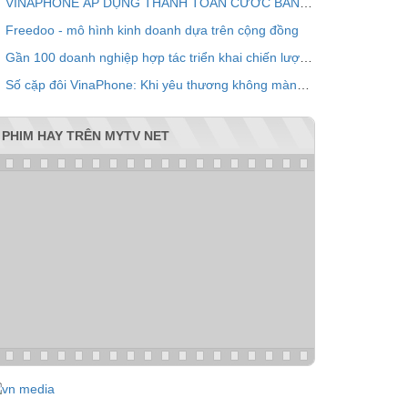
VINAPHONE ÁP DỤNG THANH TOÁN CƯỚC BẰNG QR CODE
Freedoo - mô hình kinh doanh dựa trên cộng đồng
Gần 100 doanh nghiệp hợp tác triển khai chiến lược chăm sóc khách hàng chung VPOINT
Số cặp đôi VinaPhone: Khi yêu thương không màng khoảng cách
PHIM HAY TRÊN MYTV NET