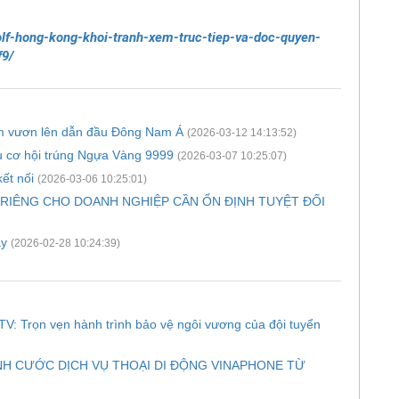
golf-hong-kong-khoi-tranh-xem-truc-tiep-va-doc-quyen-
f9/
am vươn lên dẫn đầu Đông Nam Á
(2026-03-12 14:13:52)
u cơ hội trúng Ngựa Vàng 9999
(2026-03-07 10:25:07)
kết nối
(2026-03-06 10:25:01)
 RIÊNG CHO DOANH NGHIỆP CẦN ỔN ĐỊNH TUYỆT ĐỐI
ay
(2026-02-28 10:24:39)
V: Trọn vẹn hành trình bảo vệ ngôi vương của đội tuyển
H CƯỚC DỊCH VỤ THOẠI DI ĐỘNG VINAPHONE TỪ