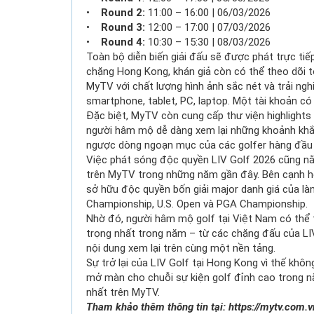
•
Round 2:
11:00 – 16:00 | 06/03/2026
•
Round 3:
12:00 – 17:00 | 07/03/2026
•
Round 4:
10:30 – 15:30 | 08/03/2026
Toàn bộ diễn biến giải đấu sẽ được phát trực ti
chặng Hong Kong, khán giả còn có thể theo dõi t
MyTV với chất lượng hình ảnh sắc nét và trải n
smartphone, tablet, PC, laptop. Một tài khoản có 
Đặc biệt, MyTV còn cung cấp thư viện highlights
người hâm mộ dễ dàng xem lại những khoảnh khắc
ngược dòng ngoạn mục của các golfer hàng đầu t
Việc phát sóng độc quyền LIV Golf 2026 cũng n
trên
MyTV
trong những năm gần đây. Bên cạnh hệ
sở hữu độc quyền bốn giải major danh giá của là
Championship, U.S. Open và PGA Championship.
Nhờ đó, người hâm mộ golf tại Việt Nam có thể th
trọng nhất trong năm – từ các chặng đấu của LIV
nội dung xem lại trên cùng một nền tảng.
Sự trở lại của LIV Golf tại Hong Kong vì thế khô
mở màn cho chuỗi sự kiện golf đỉnh cao trong n
nhất trên MyTV.
Tham khảo thêm thông tin tại:
https://mytv.com.