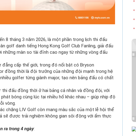
ến 8 tháng 3 năm 2026, là một phần trong lịch thi đấu
sân golf danh tiếng Hong Kong Golf Club Fanling, giải đấu
ới những màn so tài đỉnh cao ngay từ những vòng đấu
 đẳng cấp thế giới, trong đó nổi bật có Bryson
r đồng thời là đội trưởng của những đội mạnh trong hệ
 nhiều golfer từng giành major, tạo nên bảng đấu có chất
 thi đấu đồng thời ở hai bảng cá nhân và đồng đội, với
hát bóng cùng lúc tại nhiều hố khác nhau – giúp nhịp độ
mỗi vòng.
 các chặng LIV Golf còn mang màu sắc của một lễ hội thể
giả sẽ được trải nghiệm không gian sôi động với ẩm thực
n ra trong 4 ngày
: