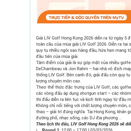
Giải LIV Golf Hong Kong 2026 diễn ra từ ngày 5 đ
toàn cầu của mùa giải LIV Golf 2026. Diễn ra tại 
quy tụ nhiều ngôi sao hàng đầu, hứa hẹn mang t
đầu tiên của mùa giải.
Tâm điểm của giải là sự góp mặt của nhiều golfer
DeChambeau và Jon Rahm – hai nhà vô địch majo
thống LIV Golf. Bên cạnh đó, giải đấu còn quy tụ
lượng chuyên môn cao.
Theo thể thức đặc trưng của LIV Golf, các golfer
các vòng đấu áp dụng shotgun start – các nhóm p
thi đấu diễn ra liên tục và kịch tính ngay từ đầu 
Không chỉ nổi tiếng với chất lượng chuyên môn,
thao – giải trí đúng nghĩa. Tại Hong Kong, khán 
đường phố, nhạc sống, các DJ địa phương …
Theo lịch thi đấu, LIV Golf Hong Kong 2026 sẽ diễ
•
Round 1
: 12:00 – 17:00 | 05/03/2026