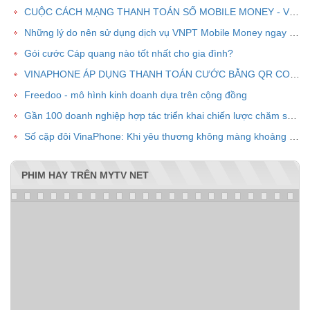
CUỘC CÁCH MẠNG THANH TOÁN SỐ MOBILE MONEY - VNPT PAY
Những lý do nên sử dụng dịch vụ VNPT Mobile Money ngay bây giờ
Gói cước Cáp quang nào tốt nhất cho gia đình?
VINAPHONE ÁP DỤNG THANH TOÁN CƯỚC BẰNG QR CODE
Freedoo - mô hình kinh doanh dựa trên cộng đồng
Gần 100 doanh nghiệp hợp tác triển khai chiến lược chăm sóc khách hàng chung VPOINT
Số cặp đôi VinaPhone: Khi yêu thương không màng khoảng cách
PHIM HAY TRÊN MYTV NET