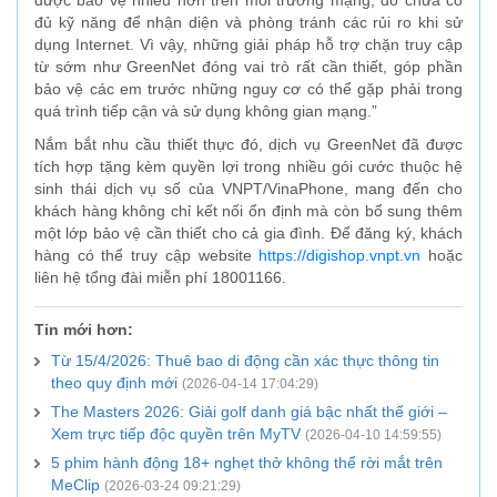
được bảo vệ nhiều hơn trên môi trường mạng, do chưa có
đủ kỹ năng để nhận diện và phòng tránh các rủi ro khi sử
dụng Internet. Vì vậy, những giải pháp hỗ trợ chặn truy cập
từ sớm như GreenNet đóng vai trò rất cần thiết, góp phần
bảo vệ các em trước những nguy cơ có thể gặp phải trong
quá trình tiếp cận và sử dụng không gian mạng.”
Nắm bắt nhu cầu thiết thực đó, dịch vụ GreenNet đã được
tích hợp tặng kèm quyền lợi trong nhiều gói cước thuộc hệ
sinh thái dịch vụ số của VNPT/VinaPhone, mang đến cho
khách hàng không chỉ kết nối ổn định mà còn bổ sung thêm
một lớp bảo vệ cần thiết cho cả gia đình. Để đăng ký, khách
hàng có thể truy cập website
https://digishop.vnpt.vn
hoặc
liên hệ tổng đài miễn phí 18001166.
Tin mới hơn:
Từ 15/4/2026: Thuê bao di động cần xác thực thông tin
theo quy định mới
(2026-04-14 17:04:29)
The Masters 2026: Giải golf danh giá bậc nhất thế giới –
Xem trực tiếp độc quyền trên MyTV
(2026-04-10 14:59:55)
5 phim hành động 18+ nghẹt thở không thể rời mắt trên
MeClip
(2026-03-24 09:21:29)