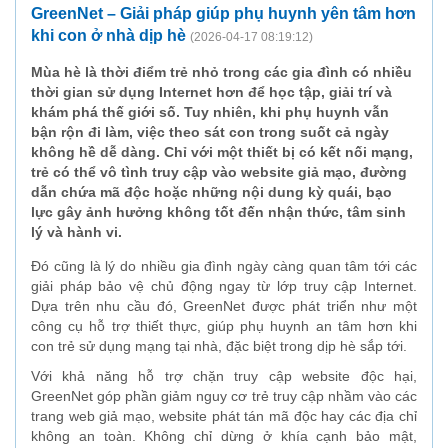
GreenNet – Giải pháp giúp phụ huynh yên tâm hơn
khi con ở nhà dịp hè
(2026-04-17 08:19:12)
Mùa hè là thời điểm trẻ nhỏ trong các gia đình có nhiều
thời gian sử dụng Internet hơn để học tập, giải trí và
khám phá thế giới số. Tuy nhiên, khi phụ huynh vẫn
bận rộn đi làm, việc theo sát con trong suốt cả ngày
không hề dễ dàng. Chỉ với một thiết bị có kết nối mạng,
trẻ có thể vô tình truy cập vào website giả mạo, đường
dẫn chứa mã độc hoặc những nội dung kỳ quái, bạo
lực gây ảnh hưởng không tốt đến nhận thức, tâm sinh
lý và hành vi.
Đó cũng là lý do nhiều gia đình ngày càng quan tâm tới các
giải pháp bảo vệ chủ động ngay từ lớp truy cập Internet.
Dựa trên nhu cầu đó, GreenNet được phát triển như một
công cụ hỗ trợ thiết thực, giúp phụ huynh an tâm hơn khi
con trẻ sử dụng mạng tại nhà, đặc biệt trong dịp hè sắp tới.
Với khả năng hỗ trợ chặn truy cập website độc hại,
GreenNet góp phần giảm nguy cơ trẻ truy cập nhầm vào các
trang web giả mạo, website phát tán mã độc hay các địa chỉ
không an toàn. Không chỉ dừng ở khía cạnh bảo mật,