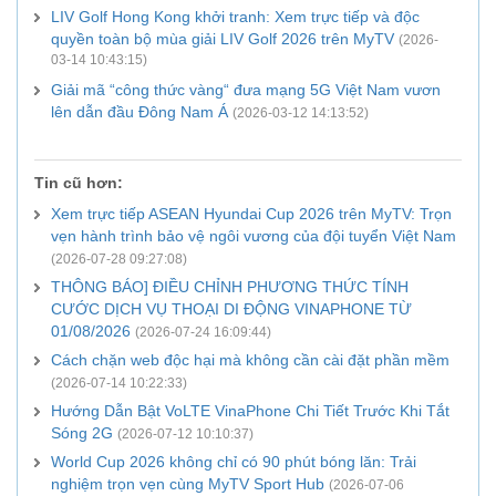
LIV Golf Hong Kong khởi tranh: Xem trực tiếp và độc
quyền toàn bộ mùa giải LIV Golf 2026 trên MyTV
(2026-
03-14 10:43:15)
Giải mã “công thức vàng“ đưa mạng 5G Việt Nam vươn
lên dẫn đầu Đông Nam Á
(2026-03-12 14:13:52)
Tin cũ hơn:
Xem trực tiếp ASEAN Hyundai Cup 2026 trên MyTV: Trọn
vẹn hành trình bảo vệ ngôi vương của đội tuyển Việt Nam
(2026-07-28 09:27:08)
THÔNG BÁO] ĐIỀU CHỈNH PHƯƠNG THỨC TÍNH
CƯỚC DỊCH VỤ THOẠI DI ĐỘNG VINAPHONE TỪ
01/08/2026
(2026-07-24 16:09:44)
Cách chặn web độc hại mà không cần cài đặt phần mềm
(2026-07-14 10:22:33)
Hướng Dẫn Bật VoLTE VinaPhone Chi Tiết Trước Khi Tắt
Sóng 2G
(2026-07-12 10:10:37)
World Cup 2026 không chỉ có 90 phút bóng lăn: Trải
nghiệm trọn vẹn cùng MyTV Sport Hub
(2026-07-06