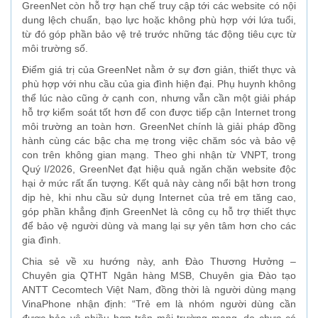
GreenNet còn hỗ trợ hạn chế truy cập tới các website có nội
dung lệch chuẩn, bạo lực hoặc không phù hợp với lứa tuổi,
từ đó góp phần bảo vệ trẻ trước những tác động tiêu cực từ
môi trường số.
Điểm giá trị của GreenNet nằm ở sự đơn giản, thiết thực và
phù hợp với nhu cầu của gia đình hiện đại. Phụ huynh không
thể lúc nào cũng ở cạnh con, nhưng vẫn cần một giải pháp
hỗ trợ kiểm soát tốt hơn để con được tiếp cận Internet trong
môi trường an toàn hơn. GreenNet chính là giải pháp đồng
hành cùng các bậc cha mẹ trong việc chăm sóc và bảo vệ
con trên không gian mạng. Theo ghi nhận từ VNPT, trong
Quý I/2026, GreenNet đạt hiệu quả ngăn chặn website độc
hại ở mức rất ấn tượng. Kết quả này càng nổi bật hơn trong
dịp hè, khi nhu cầu sử dụng Internet của trẻ em tăng cao,
góp phần khẳng định GreenNet là công cụ hỗ trợ thiết thực
để bảo vệ người dùng và mang lại sự yên tâm hơn cho các
gia đình.
Chia sẻ về xu hướng này, anh Đào Thương Hưởng –
Chuyên gia QTHT Ngân hàng MSB, Chuyên gia Đào tạo
ANTT Cecomtech Việt Nam, đồng thời là người dùng mạng
VinaPhone nhận định: “Trẻ em là nhóm người dùng cần